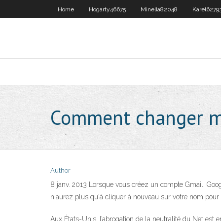
Home
Hogarty46675
Minella82048
Karel6279
Comment changer mo
Author
8 janv. 2013 Lorsque vous créez un compte Gmail, Goog
n'aurez plus qu'à cliquer à nouveau sur votre nom pou
Aux États-Unis, l’abrogation de la neutralité du Net est 