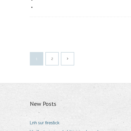
1
2
New Posts
Lnh sur firestick