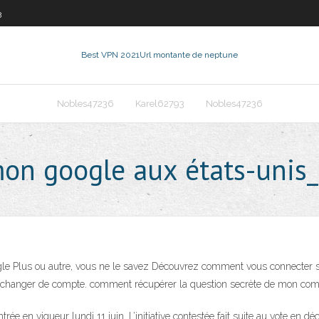
3
Best VPN 2021
Url montante de neptune
Nobles47236
Karel62793
Nobles47236
n google aux états-unis_
le Plus ou autre, vous ne le savez Découvrez comment vous connecter 
r changer de compte. comment récupérer la question secrète de mon com
entrée en vigueur lundi 11 juin. L’initiative contestée fait suite au vote