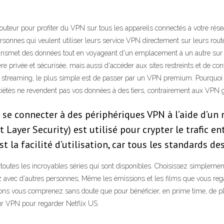
e routeur pour profiter du VPN sur tous les appareils connectés à votre r
onnes qui veulent utiliser leurs service VPN directement sur leurs routeu
 transmet des données tout en voyageant d'un emplacement à un autre sur I
e privée et sécurisée, mais aussi d'accéder aux sites restreints et de con
 streaming, le plus simple est de passer par un VPN premium. Pourquoi ? P
ciétés ne revendent pas vos données à des tiers, contrairement aux VPN g
 se connecter à des périphériques VPN à l’aide d’un
 Layer Security) est utilisé pour crypter le trafic e
st la facilité d’utilisation, car tous les standards 
e toutes les incroyables séries qui sont disponibles. Choisissez simpleme
ez avec d'autres personnes; Même les émissions et les films que vous re
ions vous comprenez sans doute que pour bénéficier, en prime time, de pl
eur VPN pour regarder Netflix US.