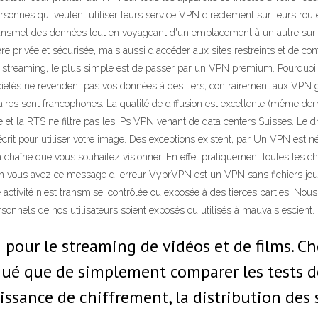
onnes qui veulent utiliser leurs service VPN directement sur leurs routeu
 transmet des données tout en voyageant d'un emplacement à un autre sur I
e privée et sécurisée, mais aussi d'accéder aux sites restreints et de con
 streaming, le plus simple est de passer par un VPN premium. Pourquoi ? P
ciétés ne revendent pas vos données à des tiers, contrairement aux VPN 
s sont francophones. La qualité de diffusion est excellente (même derriè
t la RTS ne filtre pas les IPs VPN venant de data centers Suisses. Le dro
ord écrit pour utiliser votre image. Des exceptions existent, par Un VPN est
a chaîne que vous souhaitez visionner. En effet pratiquement toutes les c
non vous avez ce message d’ erreur VyprVPN est un VPN sans fichiers jour
activité n'est transmise, contrôlée ou exposée à des tierces parties. Nous
nnels de nos utilisateurs soient exposés ou utilisés à mauvais escient.
our le streaming de vidéos et de films. Cho
qué que de simplement comparer les tests de
issance de chiffrement, la distribution des 