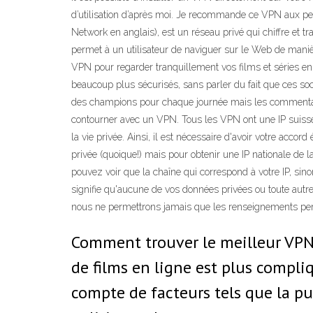
d’utilisation d’après moi. Je recommande ce VPN aux pers
Network en anglais), est un réseau privé qui chiffre et
permet à un utilisateur de naviguer sur le Web de manièr
VPN pour regarder tranquillement vos films et séries en
beaucoup plus sécurisés, sans parler du fait que ces so
des champions pour chaque journée mais les commentaire
contourner avec un VPN. Tous les VPN ont une IP suisse e
la vie privée. Ainsi, il est nécessaire d'avoir votre acc
privée (quoique!) mais pour obtenir une IP nationale de l
pouvez voir que la chaîne qui correspond à votre IP, si
signifie qu'aucune de vos données privées ou toute autre 
nous ne permettrons jamais que les renseignements perso
Comment trouver le meilleur VPN p
de films en ligne est plus compli
compte de facteurs tels que la pu