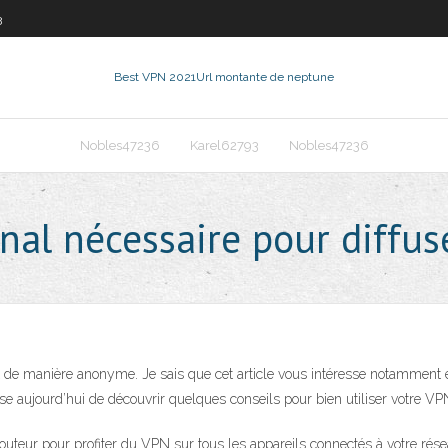
3
Best VPN 2021
Url montante de neptune
Nobles47236
Karel62793
Nobles47236
nal nécessaire pour diffus
net de manière anonyme. Je sais que cet article vous intéresse notamment 
e aujourd’hui de découvrir quelques conseils pour bien utiliser votre VP
e routeur pour profiter du VPN sur tous les appareils connectés à votre r