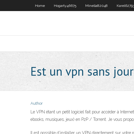
Home
Hogarty46675
Minella82048
Karel6279
Est un vpn sans jour
Author
Le VPN étant un petit logiciel fait pour accéder à Inter
ebooks, musiques, jeux) en P2P / Torrent. Je vous propos
Il est possible d’installer un VPN directement sur votr