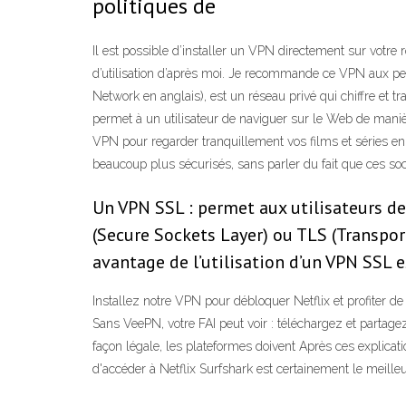
politiques de
Il est possible d’installer un VPN directement sur votr
d’utilisation d’après moi. Je recommande ce VPN aux pers
Network en anglais), est un réseau privé qui chiffre et
permet à un utilisateur de naviguer sur le Web de manièr
VPN pour regarder tranquillement vos films et séries en
beaucoup plus sécurisés, sans parler du fait que ces so
Un VPN SSL : permet aux utilisateurs de
(Secure Sockets Layer) ou TLS (Transport
avantage de l’utilisation d’un VPN SSL e
Installez notre VPN pour débloquer Netflix et profiter d
Sans VeePN, votre FAI peut voir : téléchargez et partag
façon légale, les plateformes doivent Après ces explicat
d'accéder à Netflix Surfshark est certainement le meill