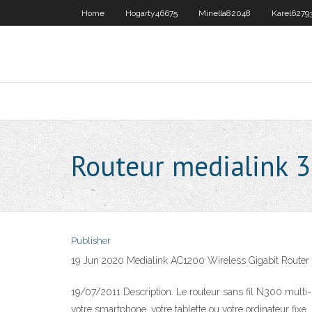
Home
Hogarty46675
Minella82048
Karel6279
Routeur medialink 
Publisher
19 Jun 2020 Medialink AC1200 Wireless Gigabit Router 
19/07/2011 Description. Le routeur sans fil N300 mult
votre smartphone, votre tablette ou votre ordinateur fix