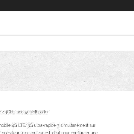
the 2.4GHz and 900Mbps for
 mobile 4G LTE/3G ultra-rapide 3 simultanément sur
opérateur 3, ce routeur est idéal pour configurer une