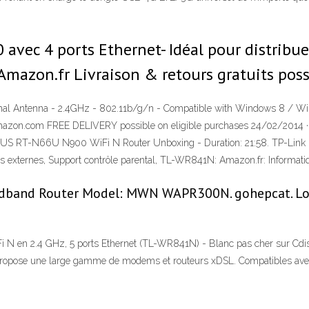
ec 4 ports Ethernet- Idéal pour distribuer l
Amazon.fr Livraison & retours gratuits possi
ernal Antenna - 2.4GHz - 802.11b/g/n - Compatible with Windows 8 
mazon.com FREE DELIVERY possible on eligible purchases 24/02/2014 · 
. ASUS RT-N66U N900 WiFi N Router Unboxing - Duration: 21:58. TP-Link 
s externes, Support contrôle parental, TL-WR841N: Amazon.fr: Informati
adband Router Model: MWN WAPR300N. gohepcat. Lo
i N en 2.4 GHz, 5 ports Ethernet (TL-WR841N) - Blanc pas cher sur Cdis
opose une large gamme de modems et routeurs xDSL. Compatibles avec l