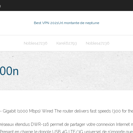
3
Best VPN 2021
Url montante de neptune
Nobles47236
Karel62793
Nobles47236
300n
- Gigabit (1000 Mbps) Wired The router delivers fast speeds (300 for 
i-réseaux étendus DWR-116 permet de partager votre connexion Internet
e. Prenant en charge le dongle USB 4G LTE/3G universel de n’importe quel 