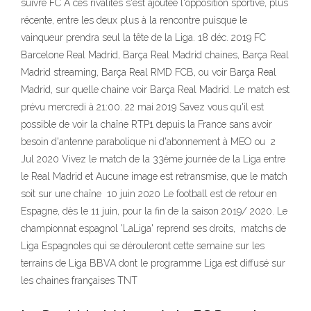
suivre FC À ces rivalités s'est ajoutée l'opposition sportive, plus
récente, entre les deux plus à la rencontre puisque le
vainqueur prendra seul la tête de la Liga. 18 déc. 2019 FC
Barcelone Real Madrid, Barça Real Madrid chaines, Barça Real
Madrid streaming, Barça Real RMD FCB, ou voir Barça Real
Madrid, sur quelle chaine voir Barça Real Madrid. Le match est
prévu mercredi à 21:00. 22 mai 2019 Savez vous qu'il est
possible de voir la chaîne RTP1 depuis la France sans avoir
besoin d'antenne parabolique ni d'abonnement à MEO ou 2
Jul 2020 Vivez le match de la 33ème journée de la Liga entre
le Real Madrid et Aucune image est retransmise, que le match
soit sur une chaîne 10 juin 2020 Le football est de retour en
Espagne, dès le 11 juin, pour la fin de la saison 2019/ 2020. Le
championnat espagnol 'LaLiga' reprend ses droits, matchs de
Liga Espagnoles qui se dérouleront cette semaine sur les
terrains de Liga BBVA dont le programme Liga est diffusé sur
les chaines françaises TNT